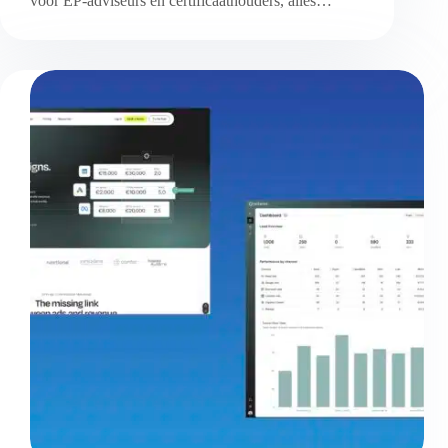
voor EP-adviseurs én certificaathouders, alles…