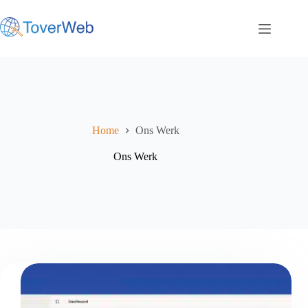
Ga
naar
de
inhoud
Home
Ons Werk
Ons Werk